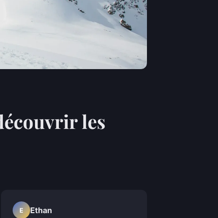
écouvrir les
Ethan
E