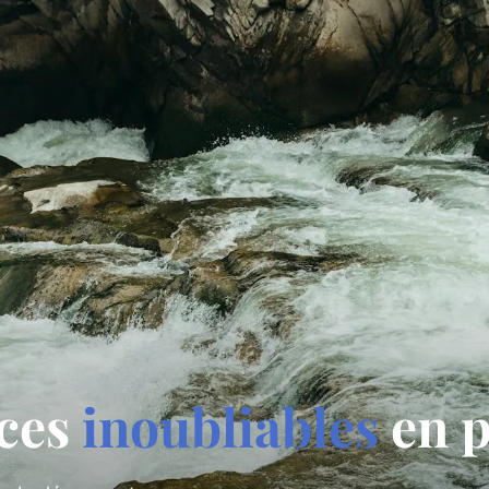
nces
inoubliables
en p