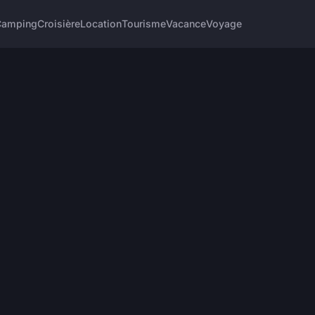
Camping
Croisière
Location
Tourisme
Vacance
Voyage